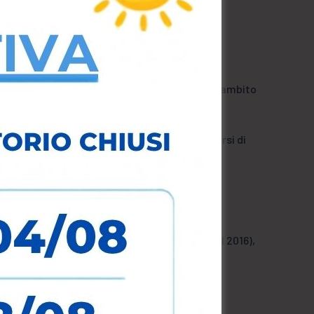
a il percorso e cosa aspettarsi dal referto
di di Padova, 2008), con tesi sperimentale in ambito
ica Clinica
, approfondendo i principali percorsi di
zione.
a in:
n mansioni gestionali e commerciali
ici (2012–2016), con Diagnostica sul DNA (dal 2016),
e territoriale
DNA (Abano Terme, PD) e dello
Studio Medico