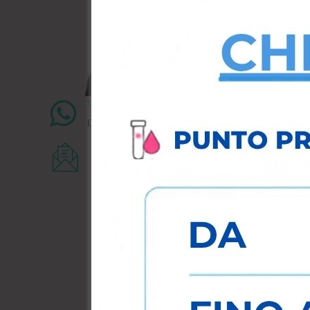
Whatsapp
0495474438
E-mail
info@medicaldna.it