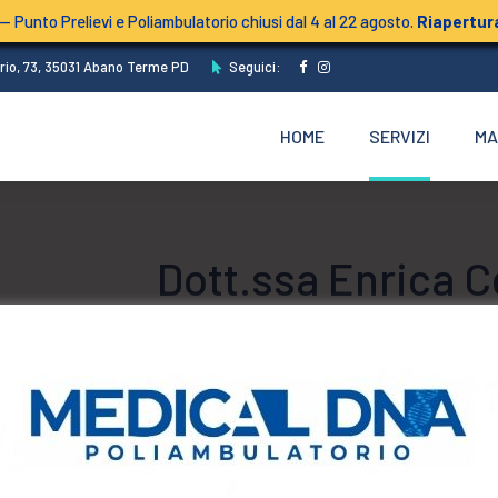
— Punto Prelievi e Poliambulatorio chiusi dal 4 al 22 agosto.
Riapertura
rio, 73, 35031 Abano Terme PD
Seguici:
HOME
SERVIZI
MA
Dott.ssa Enrica C
SPECIALISTA IN TEST GENETIC
Aree di competenza
Specialista per i test genetici: