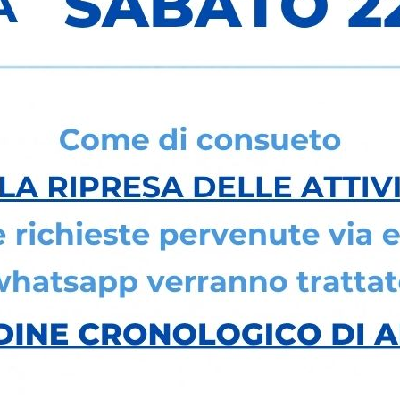
Carriera in numeri
1
Laurea in Farmacia
Mast