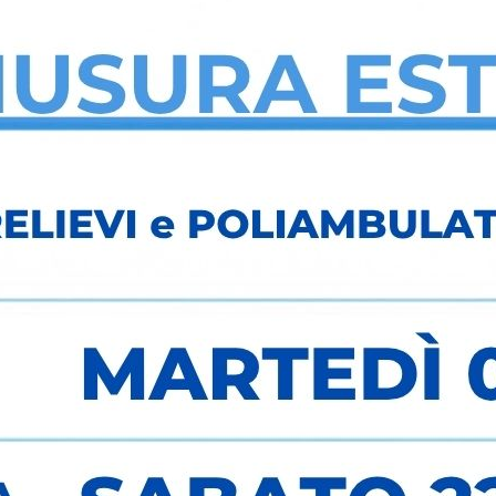
chiarire differenze e limiti dei test
spiegare in modo semplice come funzion
Esperienza e percorso
Laureata in Farmacia
(Università degli Stu
di cardiologia nucleare.
Nel 2024 ha conseguito un
Master in Genet
diagnostica genetica applicata alla preven
Nel corso degli anni ha maturato esperienz
Farmacie del territorio (2008–2012), co
Promozione scientifica e dispositivi med
con ruoli di responsabilità commerciale 
È Fondatrice e Amministratrice di Medical
Marinese
(Marina di Ginosa, TA).