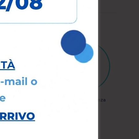
1
10+
er in Genetica
Anni di Esperienza