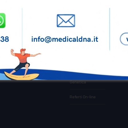
Servizi
RELIEVI:
Contatti
LUN-MAR-GIO-SAB
Pacchetti Check-up
re 7:30 – 9:30
erti ore 9:30 – 11:00
Gel piastrinico
ecialistiche solo su
zione
Genetica
Referti On-line