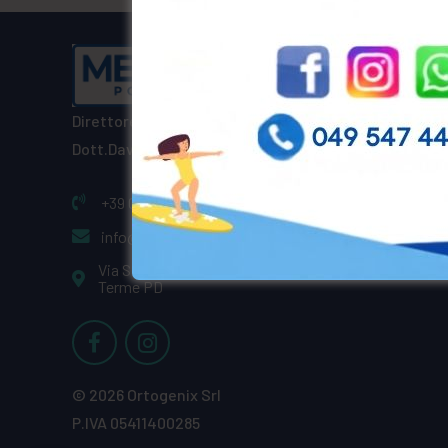
Orari
Direttore Sanitario
PUNTO P
Dott.Davide Ranaldo
Aperto 
Prelievi o
+39 049 547 4438
Ritiro ref
info@medicaldna.it
Visite Sp
prenota
Via Santuario, 73, 35031 Abano
Terme PD
© 2026 Ortogenix Srl
P.IVA 05411400285